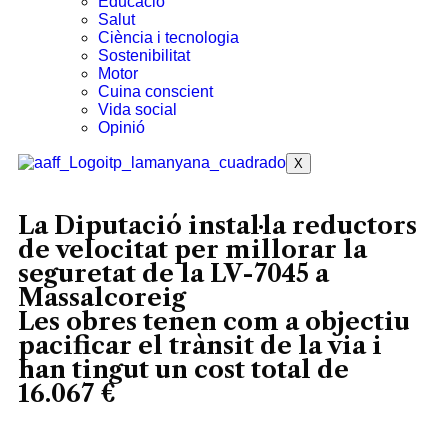
Educació
Salut
Ciència i tecnologia
Sostenibilitat
Motor
Cuina conscient
Vida social
Opinió
X
La Diputació instal·la reductors
de velocitat per millorar la
seguretat de la LV-7045 a
Massalcoreig
Les obres tenen com a objectiu
pacificar el trànsit de la via i
han tingut un cost total de
16.067 €