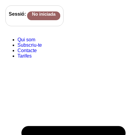
Sessió:
No iniciada
Qui som
Subscriu-te
Contacte
Tarifes