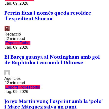
ag. 09, 2026
Perrin fitxa i només queda resoldre
‘l’expedient Shurna’
Redacció
2 min read
Esports
Futbol
ag. 09, 2026
El Barça guanya al Nottingham amb gol
de Raphinha i cau amb l’Udinese
Agències
2 min read
Esports
Poliesportiu
ag. 09, 2026
Jorge Martín venç l’esprint amb la ‘pole’
i Marc Márquez salva un punt