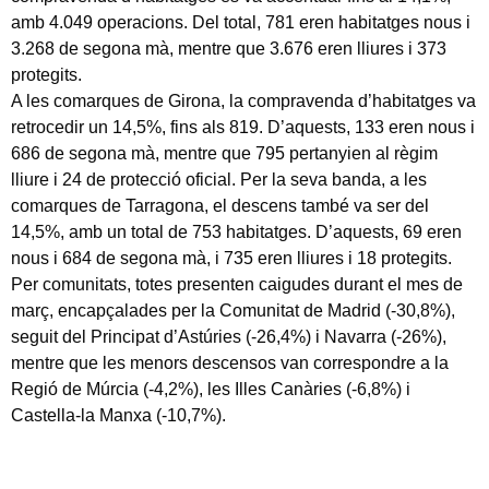
amb 4.049 operacions. Del total, 781 eren habitatges nous i
3.268 de segona mà, mentre que 3.676 eren lliures i 373
protegits.
A les comarques de Girona, la compravenda d’habitatges va
retrocedir un 14,5%, fins als 819. D’aquests, 133 eren nous i
686 de segona mà, mentre que 795 pertanyien al règim
lliure i 24 de protecció oficial. Per la seva banda, a les
comarques de Tarragona, el descens també va ser del
14,5%, amb un total de 753 habitatges. D’aquests, 69 eren
nous i 684 de segona mà, i 735 eren lliures i 18 protegits.
Per comunitats, totes presenten caigudes durant el mes de
març, encapçalades per la Comunitat de Madrid (-30,8%),
seguit del Principat d’Astúries (-26,4%) i Navarra (-26%),
mentre que les menors descensos van correspondre a la
Regió de Múrcia (-4,2%), les Illes Canàries (-6,8%) i
Castella-la Manxa (-10,7%).