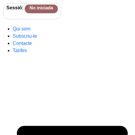
Sessió:
No iniciada
Qui som
Subscriu-te
Contacte
Tarifes