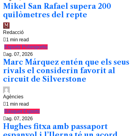
Mikel San Rafael supera 200
quilòmetres del repte
Redacció
1 min read
Esports
Poliesportiu
ag. 07, 2026
Marc Márquez entén que els seus
rivals el considerin favorit al
circuit de Silverstone
Agències
1 min read
Bàsquet
Esports
ag. 07, 2026
Hughes fitxa amb passaport
espanyol i l’Ilerna té un acord