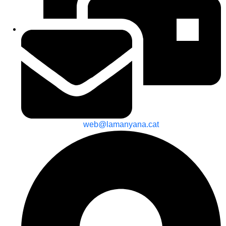
web@lamanyana.cat