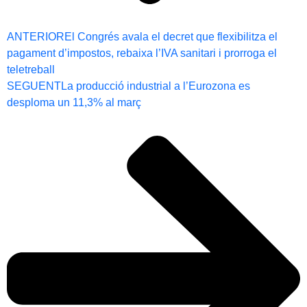
ANTERIOR
El Congrés avala el decret que flexibilitza el
pagament d’impostos, rebaixa l’IVA sanitari i prorroga el
teletreball
SEGUENT
La producció industrial a l’Eurozona es
desploma un 11,3% al març