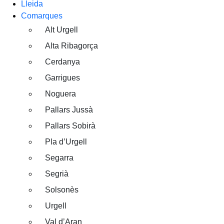
Lleida
Comarques
Alt Urgell
Alta Ribagorça
Cerdanya
Garrigues
Noguera
Pallars Jussà
Pallars Sobirà
Pla d’Urgell
Segarra
Segrià
Solsonès
Urgell
Val d’Aran