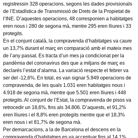
registressin 328 operacions, segons les dades provisionals
de l’Estadística de Transmissió de Drets de la Propietat de
l’INE. D’aquestes operacions, 48 corresponien a habitatges
eren nous i 280 de segona mà, mentre 295 eren lliures i 33
protegits.
En el conjunt català, la compravenda d’habitatges va caure
un 13,7% durant el març en comparació amb el mateix mes
de l’any passat. Es tracta d’un mes ja condicionat per la
pandèmia del coronavirus des que a mitjans de març es
declarés l’estat d’alarma. La variació respecte el febrer va
ser del -12,6%. En total, es van signar 5.949 operacions de
compravenda, de les quals 1.031 eren habitatges nous i
4.918 de segona mà, mentre que 5.501 eren lliures i 448
protegits. Al conjunt de l’Estat, la compravenda de pisos va
retrocedir un 18,6%, fins als 34.806. D’aquests, el 91,2%
eren lliures i el 8,8% eren protegits mentre que el 18,3%
eren nous i el 81,7% de segona mà.
Per demarcacions, a la de Barcelona el descens en la
compravenda d’habitatges es va accentuar fins al 14,1%,