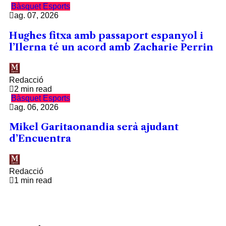
Bàsquet
Esports
ag. 07, 2026
Hughes fitxa amb passaport espanyol i
l’Ilerna té un acord amb Zacharie Perrin
Redacció
2 min read
Bàsquet
Esports
ag. 06, 2026
Mikel Garitaonandia serà ajudant
d’Encuentra
Redacció
1 min read