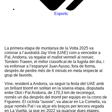
Esports
La primera etapa de muntanya de la Volta 2025 va
coronar a l’australià Jay Vine (UAE) com a vencedor a
Pal, Andorra, va regalar el mallot vermell al noruec
Torstein Traeen, el millor classificat de la fugida del dia, i
va enfonsar a l’espanyol Juan Ayuso, fora de forma,
després de perdre més de 6 minuts en meta respecte al
grup de favorits.
Vine, resident a Andorra, va seguir la festa del UAE amb
un brillant triomf en solitari en la sisena etapa, disputada
entre Olot i Pal Andorra, de 170,3 km de recorregut,
només un dia després del triomf per equips en la crono de
Figueres. El ciclista “aussie”, va atacar en La Comella, va
pujar només Pal i va alçar els braços per tercera vegada
en La Vuelta, ja que en 2022 va guanyar dues etapes.