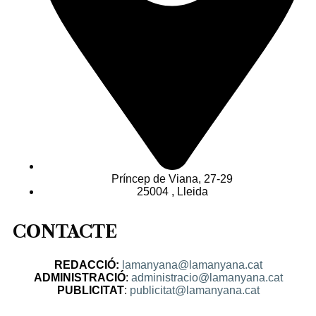
Príncep de Viana, 27-29
25004 , Lleida
CONTACTE
REDACCIÓ:
lamanyana@lamanyana.cat
ADMINISTRACIÓ
:
administracio@lamanyana.cat
PUBLICITAT
:
publicitat@lamanyana.cat