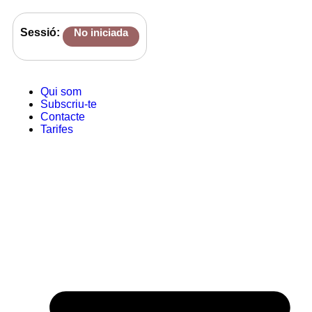
Sessió:
No iniciada
Qui som
Subscriu-te
Contacte
Tarifes