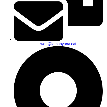
web@lamanyana.cat