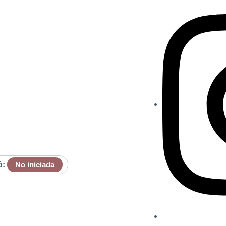
ó:
No iniciada