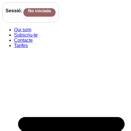
Sessió:
No iniciada
Qui som
Subscriu-te
Contacte
Tarifes