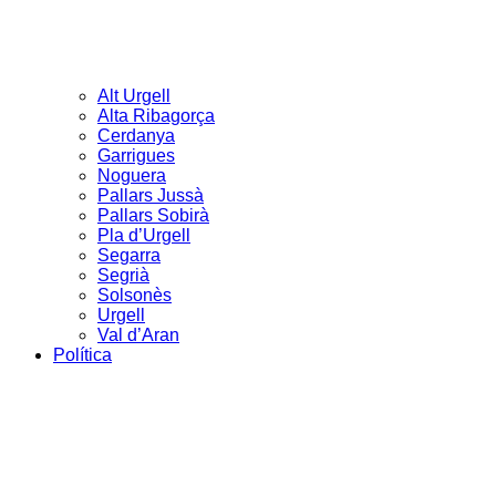
Alt Urgell
Alta Ribagorça
Cerdanya
Garrigues
Noguera
Pallars Jussà
Pallars Sobirà
Pla d’Urgell
Segarra
Segrià
Solsonès
Urgell
Val d’Aran
Política