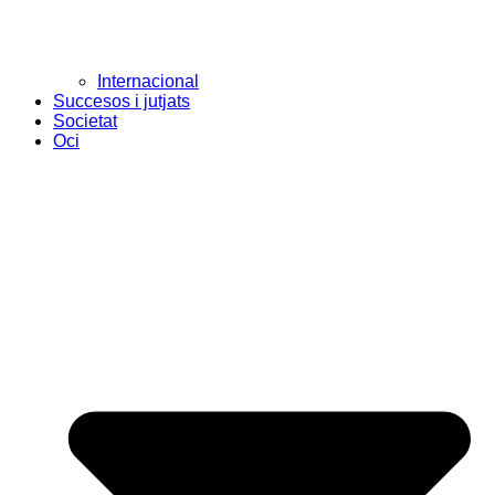
Internacional
Succesos i jutjats
Societat
Oci