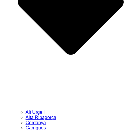
Alt Urgell
Alta Ribagorça
Cerdanya
Garrigues