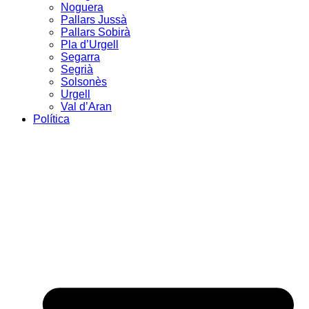
Noguera
Pallars Jussà
Pallars Sobirà
Pla d’Urgell
Segarra
Segrià
Solsonès
Urgell
Val d’Aran
Política