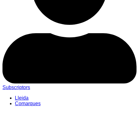
Subscriptors
Lleida
Comarques