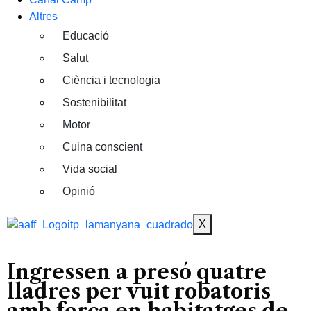
Altres
Educació
Salut
Ciència i tecnologia
Sostenibilitat
Motor
Cuina conscient
Vida social
Opinió
X
Ingressen a presó quatre
lladres per vuit robatoris
amb força en habitatges de