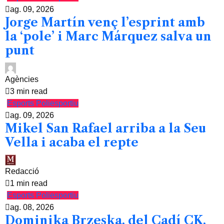
ag. 09, 2026
Jorge Martín venç l’esprint amb
la ‘pole’ i Marc Márquez salva un
punt
Agències
3 min read
Esports
Poliesportiu
ag. 09, 2026
Mikel San Rafael arriba a la Seu
Vella i acaba el repte
Redacció
1 min read
Esports
Poliesportiu
ag. 08, 2026
Dominika Brzeska, del Cadí CK,