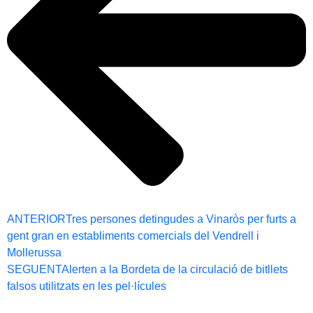
ANTERIOR
Tres persones detingudes a Vinaròs per furts a
gent gran en establiments comercials del Vendrell i
Mollerussa
SEGUENT
Alerten a la Bordeta de la circulació de bitllets
falsos utilitzats en les pel·lícules