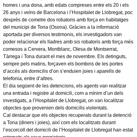
homes i una dona, amb edats compreses entre els 20 i els
26 anys i veïns de Barcelona i l’Hospitalet de Llobregat, poc
després de cometre dos robatoris amb força en habitatges
del municipi de Tona (Osona). Gràcies a la informació
aportada per diversos testimonis, els investigadors van
poder relacionar els lladres amb sis robatoris amb força més
comesos a Cervera, Montblanc, Olesa de Montserrat,
Tàrrega i Tona durant el mes de novembre. Els detinguts,
sempre pels matins, forçaven els bombins de les portes
d’accés als domicilis d’on s’enduien joies i aparells de
telefonia, entre d’altres.
El dia següent de les detencions, els agents van realitzar
una entrada i registre al domicili, com a mínim d’un dels
investigats, a l’Hospitalet de Llobregat, on van localitzar
objectes que provenien dels domicilis violentats.
Cal destacar que els objectes recuperats durant la detenció
a Tona (diners i joies), així com els localitzats durant
l’escorcoll del domicili de l’Hospitalet de Llobregat han estat