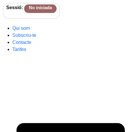
Sessió:
No iniciada
Qui som
Subscriu-te
Contacte
Tarifes