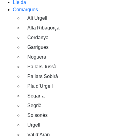
Lleida
Comarques
Alt Urgell
Alta Ribagorça
Cerdanya
Garrigues
Noguera
Pallars Jussà
Pallars Sobirà
Pla d’Urgell
Segarra
Segrià
Solsonès
Urgell
Val d’Aran