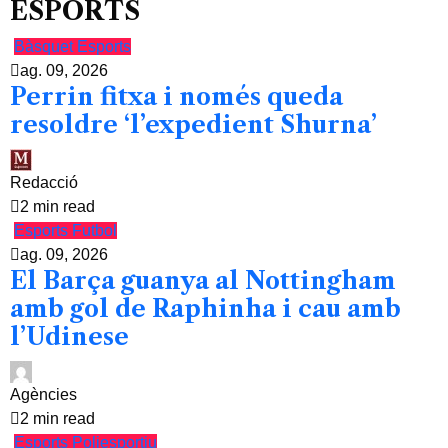
ESPORTS
Bàsquet
Esports
ag. 09, 2026
Perrin fitxa i només queda
resoldre ‘l’expedient Shurna’
Redacció
2 min read
Esports
Futbol
ag. 09, 2026
El Barça guanya al Nottingham
amb gol de Raphinha i cau amb
l’Udinese
Agències
2 min read
Esports
Poliesportiu