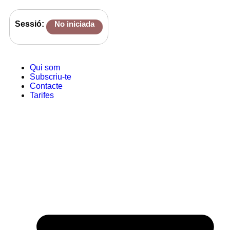
Sessió:
No iniciada
Qui som
Subscriu-te
Contacte
Tarifes