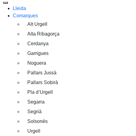
Lleida
Comarques
Alt Urgell
Alta Ribagorça
Cerdanya
Garrigues
Noguera
Pallars Jussà
Pallars Sobirà
Pla d’Urgell
Segarra
Segrià
Solsonès
Urgell