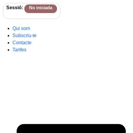
Sessió:
No iniciada
Qui som
Subscriu-te
Contacte
Tarifes