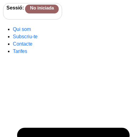
Sessió:
No iniciada
Qui som
Subscriu-te
Contacte
Tarifes