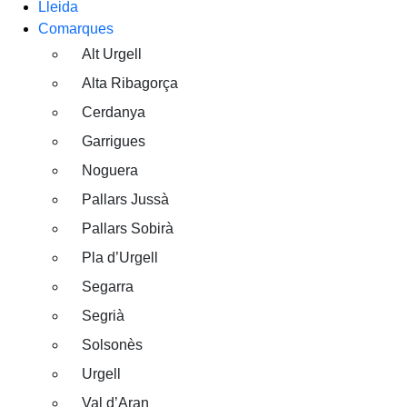
Lleida
Comarques
Alt Urgell
Alta Ribagorça
Cerdanya
Garrigues
Noguera
Pallars Jussà
Pallars Sobirà
Pla d’Urgell
Segarra
Segrià
Solsonès
Urgell
Val d’Aran