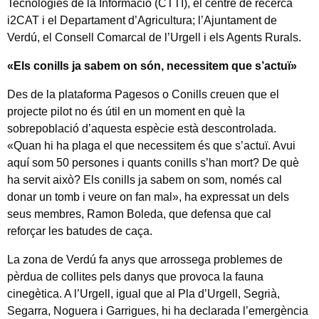
Tecnologies de la Informació (CTTI), el centre de recerca
i2CAT i el Departament d’Agricultura; l’Ajuntament de
Verdú, el Consell Comarcal de l’Urgell i els Agents Rurals.
«Els conills ja sabem on són, necessitem que s’actuï»
Des de la plataforma Pagesos o Conills creuen que el
projecte pilot no és útil en un moment en què la
sobrepoblació d’aquesta espècie està descontrolada.
«Quan hi ha plaga el que necessitem és que s’actuï. Avui
aquí som 50 persones i quants conills s’han mort? De què
ha servit això? Els conills ja sabem on som, només cal
donar un tomb i veure on fan mal», ha expressat un dels
seus membres, Ramon Boleda, que defensa que cal
reforçar les batudes de caça.
La zona de Verdú fa anys que arrossega problemes de
pèrdua de collites pels danys que provoca la fauna
cinegètica. A l’Urgell, igual que al Pla d’Urgell, Segrià,
Segarra, Noguera i Garrigues, hi ha declarada l’emergència