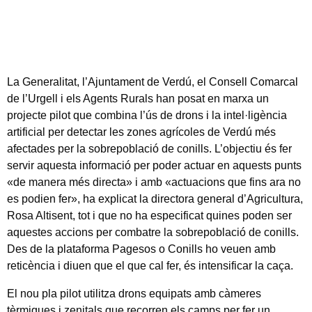
La Generalitat, l’Ajuntament de Verdú, el Consell Comarcal
de l’Urgell i els Agents Rurals han posat en marxa un
projecte pilot que combina l’ús de drons i la intel·ligència
artificial per detectar les zones agrícoles de Verdú més
afectades per la sobrepoblació de conills. L’objectiu és fer
servir aquesta informació per poder actuar en aquests punts
«de manera més directa» i amb «actuacions que fins ara no
es podien fer», ha explicat la directora general d’Agricultura,
Rosa Altisent, tot i que no ha especificat quines poden ser
aquestes accions per combatre la sobrepoblació de conills.
Des de la plataforma Pagesos o Conills ho veuen amb
reticència i diuen que el que cal fer, és intensificar la caça.
El nou pla pilot utilitza drons equipats amb càmeres
tèrmiques i zenitals que recorren els camps per fer un