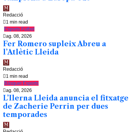
Redacció
1 min read
Esports
Futbol
ag. 08, 2026
Fer Romero supleix Abreu a
l’Atlètic Lleida
Redacció
1 min read
Bàsquet
Esports
ag. 08, 2026
L’Ilerna Lleida anuncia el fitxatge
de Zacherie Perrin per dues
temporades
Redacció