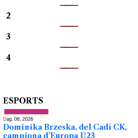
2
3
4
ESPORTS
Esports
Poliesportiu
ag. 08, 2026
Dominika Brzeska, del Cadí CK,
campiona d’Europa U23