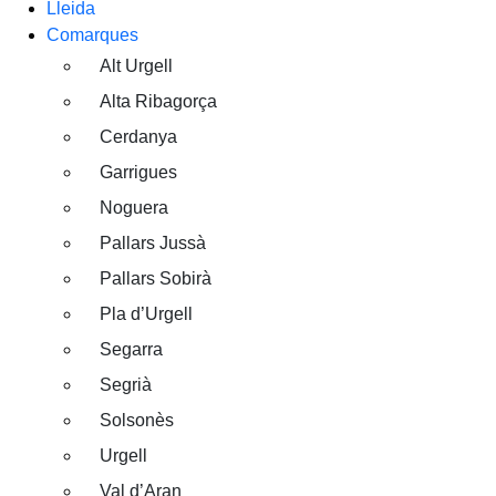
Lleida
Comarques
Alt Urgell
Alta Ribagorça
Cerdanya
Garrigues
Noguera
Pallars Jussà
Pallars Sobirà
Pla d’Urgell
Segarra
Segrià
Solsonès
Urgell
Val d’Aran