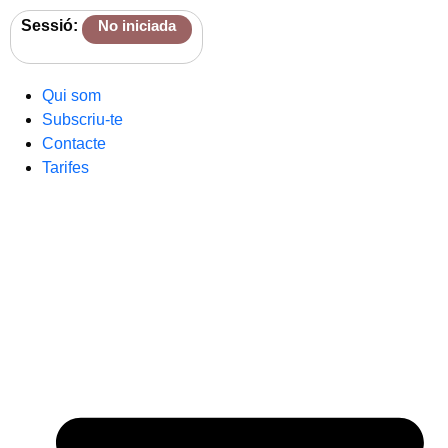
Sessió:
No iniciada
Qui som
Subscriu-te
Contacte
Tarifes