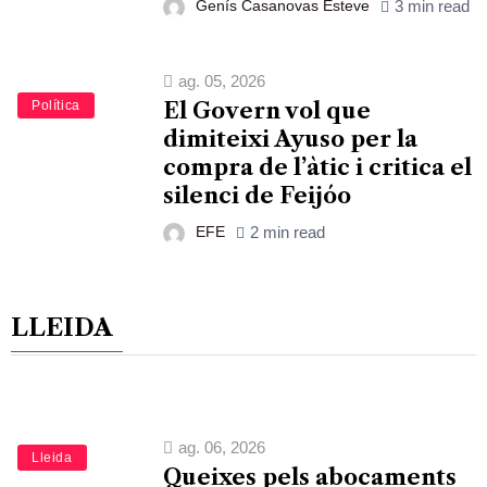
Genís Casanovas Esteve
3 min read
ag. 05, 2026
Política
El Govern vol que
dimiteixi Ayuso per la
compra de l’àtic i critica el
silenci de Feijóo
EFE
2 min read
LLEIDA
ag. 06, 2026
Lleida
Queixes pels abocaments