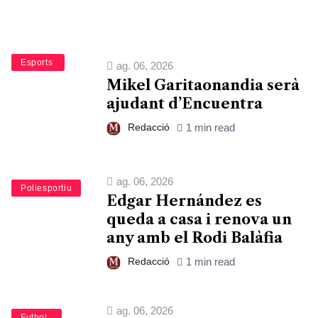
Bàsquet
Esports
ag. 06, 2026
Mikel Garitaonandia serà
ajudant d’Encuentra
Redacció
1 min read
ag. 06, 2026
Esports
Poliesportiu
Edgar Hernández es
queda a casa i renova un
any amb el Rodi Balàfia
Redacció
1 min read
ag. 06, 2026
Esports
Futbol