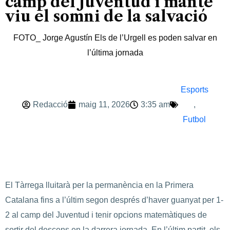
camp del Juventud i manté
viu el somni de la salvació
FOTO_ Jorge Agustín Els de l’Urgell es poden salvar en
l’última jornada
Esports
Redacció
maig 11, 2026
3:35 am
,
Futbol
El Tàrrega lluitarà per la permanència en la Primera
Catalana fins a l’últim segon després d’haver guanyat per 1-
2 al camp del Juventud i tenir opcions matemàtiques de
sortir del descens en la darrera jornada. En l’últim partit, els