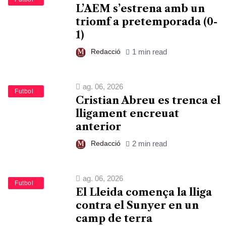
L’AEM s’estrena amb un
triomf a pretemporada (0-
1)
Redacció
1 min read
ag. 06, 2026
Esports
Futbol
Cristian Abreu es trenca el
lligament encreuat
anterior
Redacció
2 min read
ag. 06, 2026
Esports
Futbol
El Lleida comença la lliga
contra el Sunyer en un
camp de terra