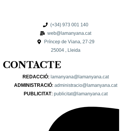
(+34) 973 001 140
web@lamanyana.cat
Príncep de Viana, 27-29
25004 , Lleida
CONTACTE
REDACCIÓ:
lamanyana@lamanyana.cat
ADMINISTRACIÓ
:
administracio@lamanyana.cat
PUBLICITAT
:
publicitat@lamanyana.cat