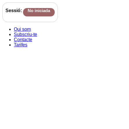
Sessió:
No iniciada
Qui som
Subscriu-te
Contacte
Tarifes