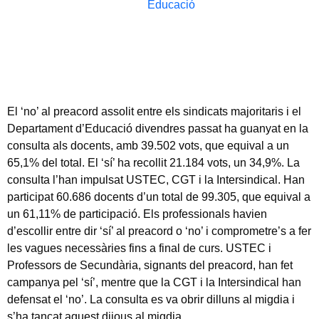
Educació
El ‘no’ al preacord assolit entre els sindicats majoritaris i el
Departament d’Educació divendres passat ha guanyat en la
consulta als docents, amb 39.502 vots, que equival a un
65,1% del total. El ‘sí’ ha recollit 21.184 vots, un 34,9%. La
consulta l’han impulsat USTEC, CGT i la Intersindical. Han
participat 60.686 docents d’un total de 99.305, que equival a
un 61,11% de participació. Els professionals havien
d’escollir entre dir ‘sí’ al preacord o ‘no’ i comprometre’s a fer
les vagues necessàries fins a final de curs. USTEC i
Professors de Secundària, signants del preacord, han fet
campanya pel ‘sí’, mentre que la CGT i la Intersindical han
defensat el ‘no’. La consulta es va obrir dilluns al migdia i
s’ha tancat aquest dijous al migdia.