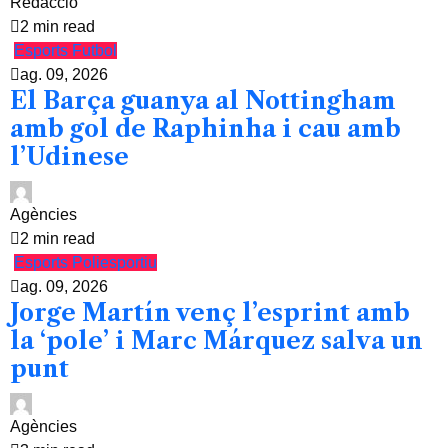
Redacció
2 min read
Esports
Futbol
ag. 09, 2026
El Barça guanya al Nottingham
amb gol de Raphinha i cau amb
l’Udinese
Agències
2 min read
Esports
Poliesportiu
ag. 09, 2026
Jorge Martín venç l’esprint amb
la ‘pole’ i Marc Márquez salva un
punt
Agències