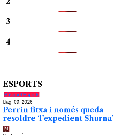
2
3
4
ESPORTS
Bàsquet
Esports
ag. 09, 2026
Perrin fitxa i només queda
resoldre ‘l’expedient Shurna’