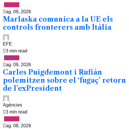
Política
ag. 09, 2026
Marlaska comunica a la UE els
controls fronterers amb Itàlia
EFE
3 min read
Política
ag. 09, 2026
Carles Puigdemont i Rufián
polemitzen sobre el ‘fugaç’ retorn
de l’exPresident
Agències
3 min read
Política
ag. 08, 2026