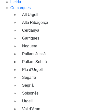
Lleida
Comarques
Alt Urgell
Alta Ribagorça
Cerdanya
Garrigues
Noguera
Pallars Jussà
Pallars Sobirà
Pla d’Urgell
Segarra
Segrià
Solsonès
Urgell
Val d’Aran