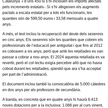
Catalunya -i d’uns 450 si s’hi inclouen els imports afectats
pels increments estatals-. Si s’hi afegeixen els augments
pactats a escala estatal per a tots els funcionaris, les
quanties són de 599,50 euros i 33,58 mensuals a quatre
anys.
A més, el text inclou la recuperació del deute dels sexennis
en cinc anys. Els sexennis són les quanties que cobren els
professionals de l’educació per antiguitat i que fins al 2012
es cobraven a sis anys, però que amb les retallades es van
passar a cobrar a nou anys. El 2024 aquesta retallada es va
revertir, però el col·lectiu exigia percebre allò que no havia
cobrat durant les retallades, qüestió que ara s’ha acceptat
per part de l’administració.
El document inclou també la convocatòria de 5.000 càtedres
en dos anys per als professors de secundària.
A banda, es concreta que en quatre anys hi haurà 6.413
noves dotacions per a la inclusiva: 1.088 per al curs vinent,