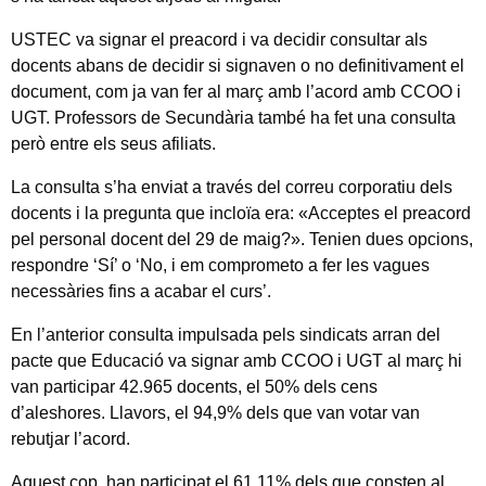
USTEC va signar el preacord i va decidir consultar als
docents abans de decidir si signaven o no definitivament el
document, com ja van fer al març amb l’acord amb CCOO i
UGT. Professors de Secundària també ha fet una consulta
però entre els seus afiliats.
La consulta s’ha enviat a través del correu corporatiu dels
docents i la pregunta que incloïa era: «Acceptes el preacord
pel personal docent del 29 de maig?». Tenien dues opcions,
respondre ‘Sí’ o ‘⁠No, i em comprometo a fer les vagues
necessàries fins a acabar el curs’.
En l’anterior consulta impulsada pels sindicats arran del
pacte que Educació va signar amb CCOO i UGT al març hi
van participar 42.965 docents, el 50% dels cens
d’aleshores. Llavors, el 94,9% dels que van votar van
rebutjar l’acord.
Aquest cop, han participat el 61,11% dels que consten al