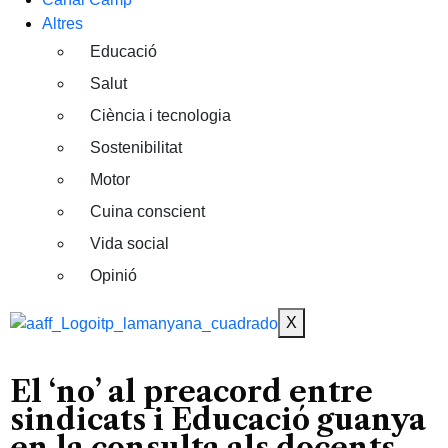
Altres
Educació
Salut
Ciència i tecnologia
Sostenibilitat
Motor
Cuina conscient
Vida social
Opinió
X
El ‘no’ al preacord entre
sindicats i Educació guanya
en la consulta als docents