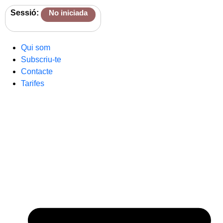
Sessió:
No iniciada
Qui som
Subscriu-te
Contacte
Tarifes