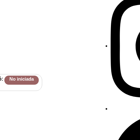
ó:
No iniciada