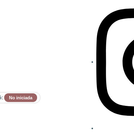
ó:
No iniciada