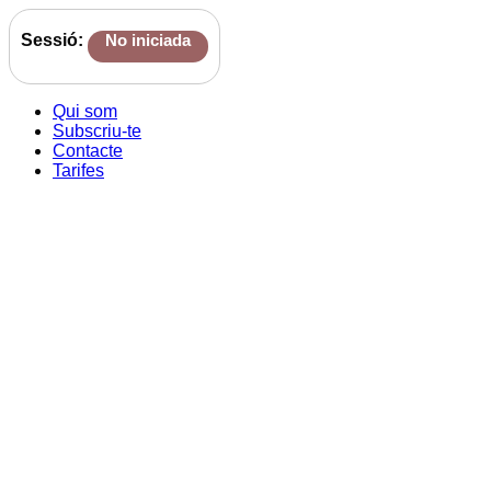
Sessió:
No iniciada
Qui som
Subscriu-te
Contacte
Tarifes