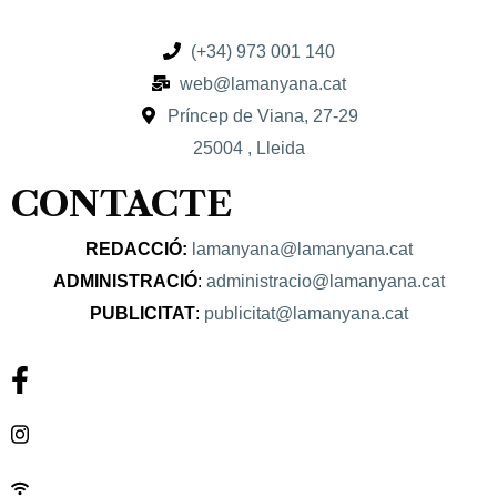
(+34) 973 001 140
web@lamanyana.cat
Príncep de Viana, 27-29
25004 , Lleida
CONTACTE
REDACCIÓ:
lamanyana@lamanyana.cat
ADMINISTRACIÓ
:
administracio@lamanyana.cat
PUBLICITAT
:
publicitat@lamanyana.cat