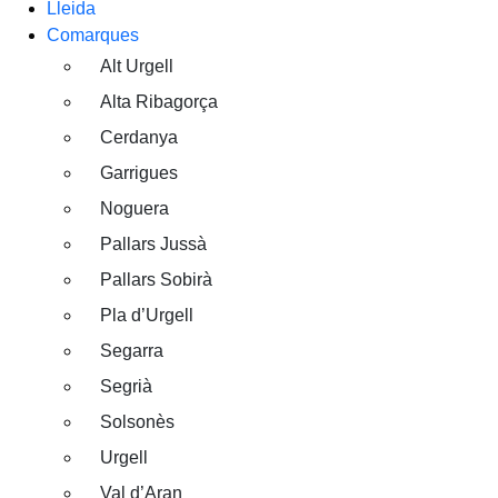
Lleida
Comarques
Alt Urgell
Alta Ribagorça
Cerdanya
Garrigues
Noguera
Pallars Jussà
Pallars Sobirà
Pla d’Urgell
Segarra
Segrià
Solsonès
Urgell
Val d’Aran