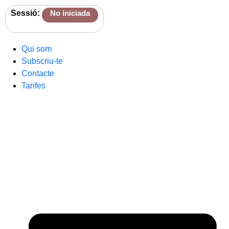
Sessió:
No iniciada
Qui som
Subscriu-te
Contacte
Tarifes