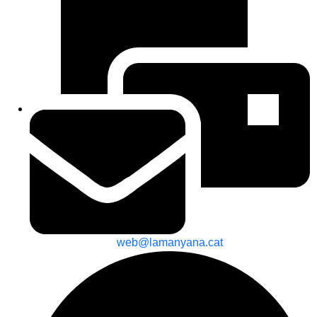
web@lamanyana.cat