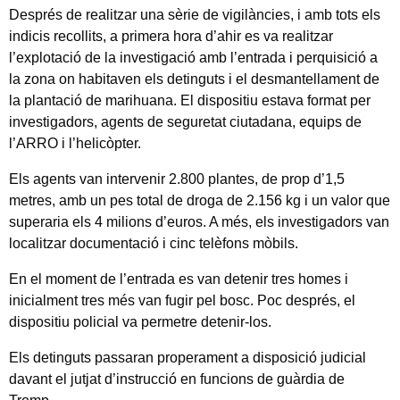
Després de realitzar una sèrie de vigilàncies, i amb tots els
indicis recollits, a primera hora d’
ahir
es va realitzar
l’explotació de la investigació amb l’entrada i perquisició a
la zona on habitaven els detinguts i el desmantellament de
la plantació de marihuana. El dispositiu estava format per
investigadors, agents de seguretat ciutadana, equips de
l’ARRO i l’helicòpter.
Els agents van intervenir 2.800 plantes, de prop d’1,5
metres, amb un pes total de droga de 2.156 kg i un valor que
superaria els 4 milions d’euros. A més, els investigadors van
localitzar documentació i cinc telèfons mòbils.
En el moment de l’entrada es van detenir tres homes i
inicialment tres més van fugir pel bosc. Poc després, el
dispositiu policial va permetre detenir-los.
Els detinguts passaran properament a disposició judicial
davant el jutjat d’instrucció en funcions de guàrdia de