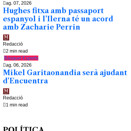
ag. 07, 2026
Hughes fitxa amb passaport
espanyol i l’Ilerna té un acord
amb Zacharie Perrin
Redacció
2 min read
Bàsquet
Esports
ag. 06, 2026
Mikel Garitaonandia serà ajudant
d’Encuentra
Redacció
1 min read
POLÍTICA