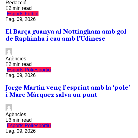
Redacció
2 min read
Esports
Futbol
ag. 09, 2026
El Barça guanya al Nottingham amb gol
de Raphinha i cau amb l’Udinese
Agències
2 min read
Esports
Poliesportiu
ag. 09, 2026
Jorge Martín venç l’esprint amb la ‘pole’
i Marc Márquez salva un punt
Agències
3 min read
Esports
Poliesportiu
ag. 09, 2026