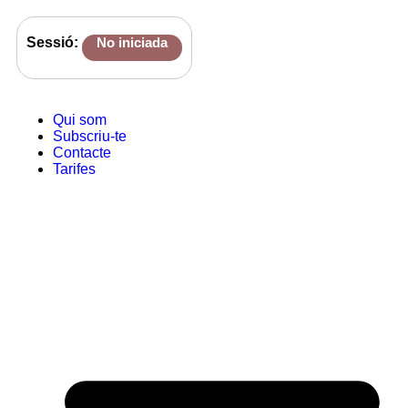
Sessió:
No iniciada
Qui som
Subscriu-te
Contacte
Tarifes