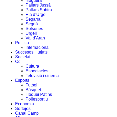
Noguera
Pallars Jussà
Pallars Sobirà
Pla d’Urgell
Segarra
Segrià
Solsonès
Urgell
Val d’Aran
Política
Internacional
Succesos i jutjats
Societat
Oci
Cultura
Espectacles
Televisió i cinema
Esports
Futbol
Bàsquet
Hoquei Patins
Poliesportiu
Economia
Sortejos
Canal Camp