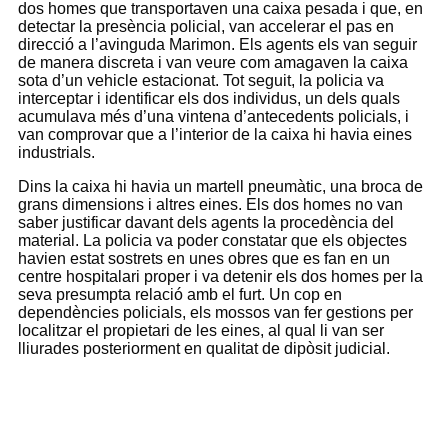
dos homes que transportaven una caixa pesada i que, en
detectar la presència policial, van accelerar el pas en
direcció a l’avinguda Marimon. Els agents els van seguir
de manera discreta i van veure com amagaven la caixa
sota d’un vehicle estacionat. Tot seguit, la policia va
interceptar i identificar els dos individus, un dels quals
acumulava més d’una vintena d’antecedents policials, i
van comprovar que a l’interior de la caixa hi havia eines
industrials.
Dins la caixa hi havia un martell pneumàtic, una broca de
grans dimensions i altres eines. Els dos homes no van
saber justificar davant dels agents la procedència del
material. La policia va poder constatar que els objectes
havien estat sostrets en unes obres que es fan en un
centre hospitalari proper i va detenir els dos homes per la
seva presumpta relació amb el furt. Un cop en
dependències policials, els mossos van fer gestions per
localitzar el propietari de les eines, al qual li van ser
lliurades posteriorment en qualitat de dipòsit judicial.