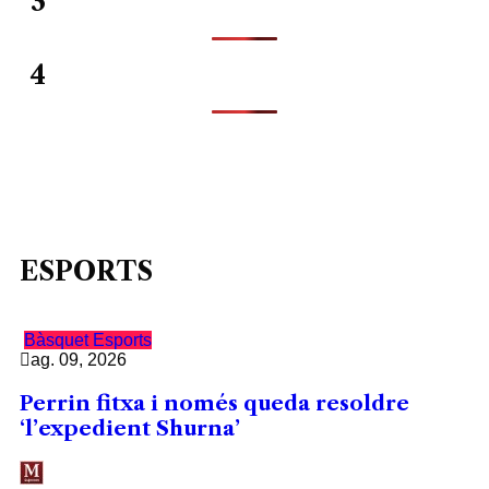
3
4
ESPORTS
Bàsquet
Esports
ag. 09, 2026
Perrin fitxa i només queda resoldre
‘l’expedient Shurna’