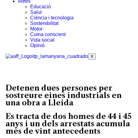
Altres
Educació
Salut
Ciència i tecnologia
Sostenibilitat
Motor
Cuina conscient
Vida social
Opinió
X
Detenen dues persones per
sostreure eines industrials en
una obra a Lleida
Es tracta de dos homes de 44 i 45
anys i un dels arrestats acumula
més de vint antecedents