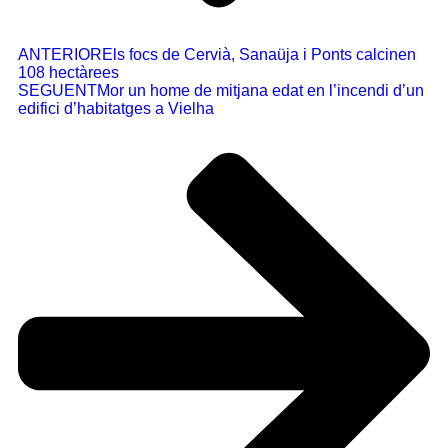
ANTERIOR
Els focs de Cervià, Sanaüja i Ponts calcinen
108 hectàrees
SEGUENT
Mor un home de mitjana edat en l’incendi d’un
edifici d’habitatges a Vielha