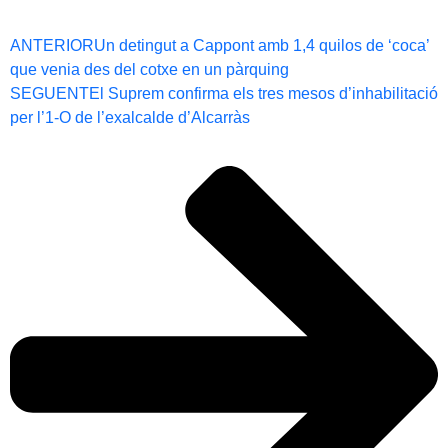
ANTERIOR
Un detingut a Cappont amb 1,4 quilos de ‘coca’
que venia des del cotxe en un pàrquing
SEGUENT
El Suprem confirma els tres mesos d’inhabilitació
per l’1-O de l’exalcalde d’Alcarràs