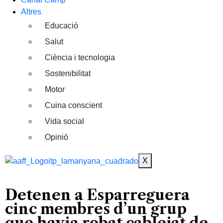
Altres
Educació
Salut
Ciència i tecnologia
Sostenibilitat
Motor
Cuina conscient
Vida social
Opinió
X
Detenen a Esparreguera
cinc membres d’un grup
que havia robat cablejat de