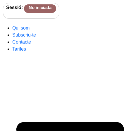
Sessió:
No iniciada
Qui som
Subscriu-te
Contacte
Tarifes