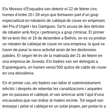
Els Mossos d’Esquadra van detenir el 22 de febrer cinc
homes d’entre 20 i 28 anys que formaven part d’un grup
especialitzat en robatoris de cablejat de coure en empreses
del Pla d’Urgell i les Garrigues. Se’ls acusa de dos delictes
de robatori amb força i pertinença a grup criminal. El primer
fet va tenir lloc el 16 de desembre a Bellvís, on es va produir
un robatori de cablejat de coure en una empresa, la qual va
haver de parar la seva activitat arran de les destrosses
patides. El segon fet és de la matinada del 21 de febrer en
una empresa de Juneda. Els lladres van ser detinguts a
Esparreguera, on havien venut 500 quilos de cable de coure
en una deixalleria.
En el primer cas, els lladres van tallar el subministrament
elèctric i després de rebentar les canalitzacions i arquetes
per on passava el cablejat, el van arrencar amb l’ajut d’una
excavadora que van trobar al mateix recinte. Tot seguit van
trossejar i pelar el cablejat en un solar proper, per portar-lo a