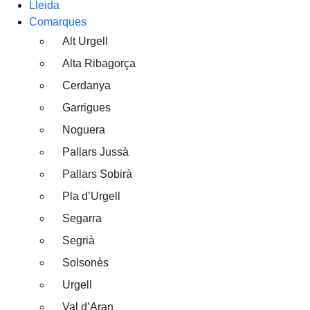
Lleida
Comarques
Alt Urgell
Alta Ribagorça
Cerdanya
Garrigues
Noguera
Pallars Jussà
Pallars Sobirà
Pla d’Urgell
Segarra
Segrià
Solsonès
Urgell
Val d’Aran