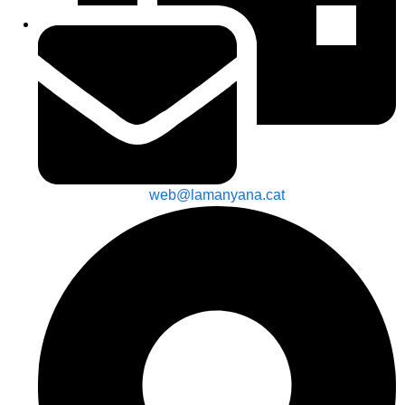
web@lamanyana.cat