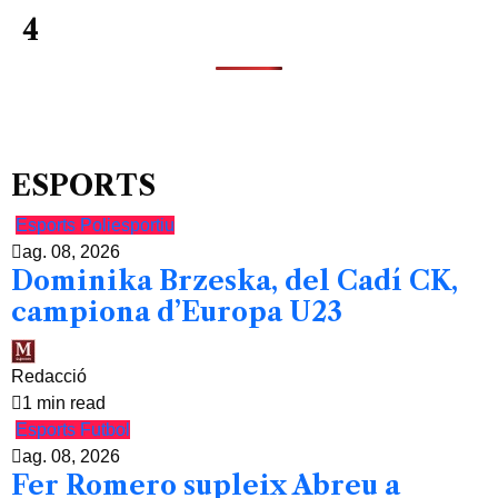
4
ESPORTS
Esports
Poliesportiu
ag. 08, 2026
Dominika Brzeska, del Cadí CK,
campiona d’Europa U23
Redacció
1 min read
Esports
Futbol
ag. 08, 2026
Fer Romero supleix Abreu a