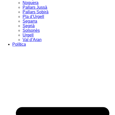
Noguera
Pallars Jussà
Pallars Sobirà
Pla d’Urgell
Segarra
Segrià
Solsonès
Urgell
Val d’Aran
Política