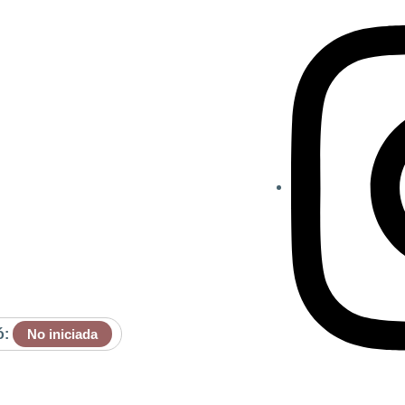
ó:
No iniciada