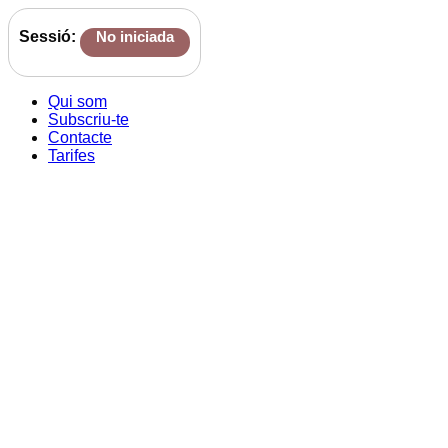
Sessió:
No iniciada
Qui som
Subscriu-te
Contacte
Tarifes