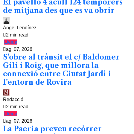
El pavelló 4 acull 124 temporers
de mitjana des que es va obrir
Àngel Lendínez
2 min read
Lleida
ag. 07, 2026
S’obre al trànsit el c/ Baldomer
Gili i Roig, que millora la
connexió entre Ciutat Jardí i
l’entorn de Rovira
Redacció
2 min read
Lleida
ag. 07, 2026
La Paeria preveu recòrrer