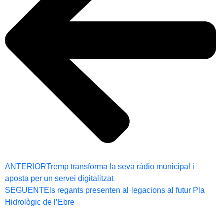
ANTERIOR
Tremp transforma la seva ràdio municipal i
aposta per un servei digitalitzat
SEGUENT
Els regants presenten al·legacions al futur Pla
Hidrològic de l’Ebre