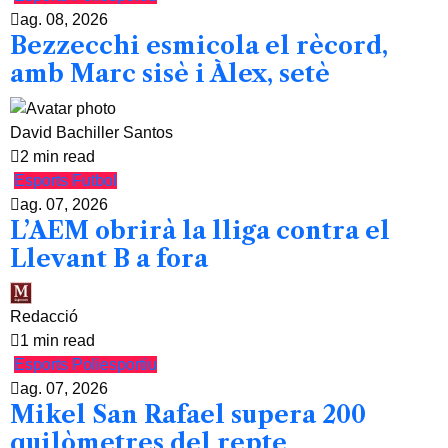
ag. 08, 2026
Bezzecchi esmicola el rècord,
amb Marc sisè i Àlex, setè
David Bachiller Santos
2 min read
Esports
Futbol
ag. 07, 2026
L’AEM obrirà la lliga contra el
Llevant B a fora
Redacció
1 min read
Esports
Poliesportiu
ag. 07, 2026
Mikel San Rafael supera 200
quilòmetres del repte