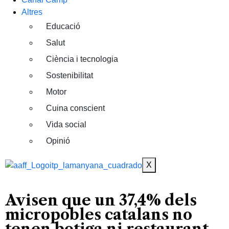
Altres
Educació
Salut
Ciència i tecnologia
Sostenibilitat
Motor
Cuina conscient
Vida social
Opinió
X
Avisen que un 37,4% dels
micropobles catalans no
tenen botiga ni restaurant