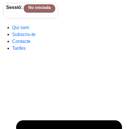
Sessió:
No iniciada
Qui som
Subscriu-te
Contacte
Tarifes