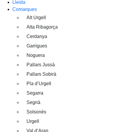
Lleida
Comarques
Alt Urgell
Alta Ribagorça
Cerdanya
Garrigues
Noguera
Pallars Jussà
Pallars Sobirà
Pla d’Urgell
Segarra
Segrià
Solsonès
Urgell
Val d’Aran