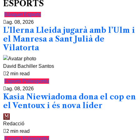
ESPORTS
Bàsquet
Esports
ag. 08, 2026
L’Ilerna Lleida jugarà amb l’Ulm i
el Manresa a Sant Julià de
Vilatorta
David Bachiller Santos
2 min read
Esports
Poliesportiu
ag. 08, 2026
Kasia Niewiadoma dona el cop en
el Ventoux i és nova líder
Redacció
2 min read
Esports
Poliesportiu