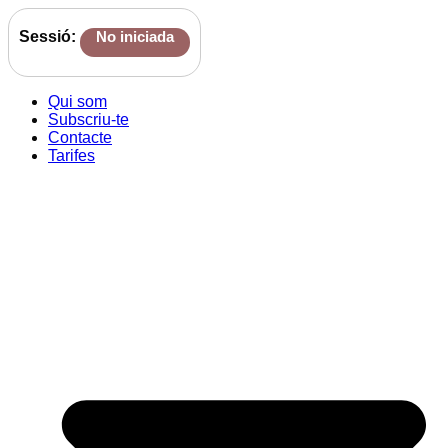
Sessió:
No iniciada
Qui som
Subscriu-te
Contacte
Tarifes