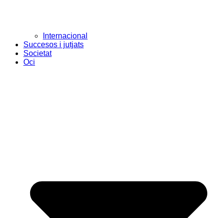
Internacional
Succesos i jutjats
Societat
Oci