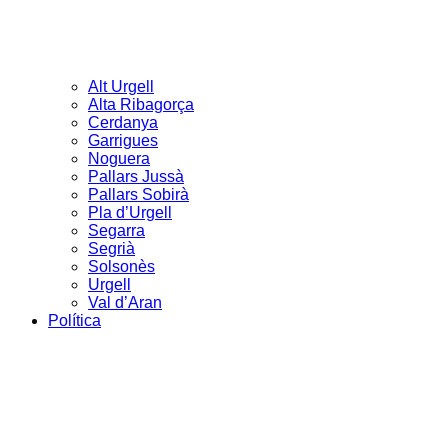
Alt Urgell
Alta Ribagorça
Cerdanya
Garrigues
Noguera
Pallars Jussà
Pallars Sobirà
Pla d’Urgell
Segarra
Segrià
Solsonès
Urgell
Val d’Aran
Política