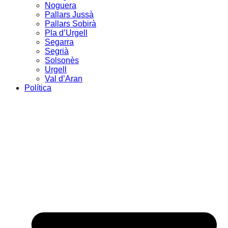
Noguera
Pallars Jussà
Pallars Sobirà
Pla d’Urgell
Segarra
Segrià
Solsonès
Urgell
Val d’Aran
Política