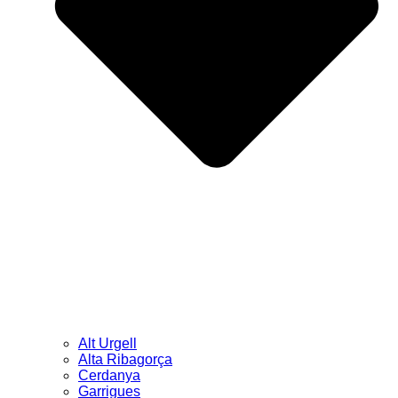
Alt Urgell
Alta Ribagorça
Cerdanya
Garrigues