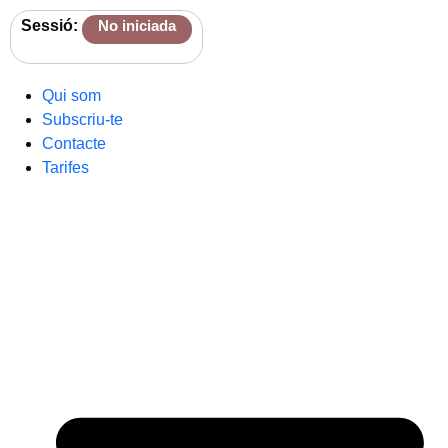
Sessió:
No iniciada
Qui som
Subscriu-te
Contacte
Tarifes