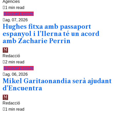
Agències
1 min read
Bàsquet
Esports
ag. 07, 2026
Hughes fitxa amb passaport
espanyol i l’Ilerna té un acord
amb Zacharie Perrin
Redacció
2 min read
Bàsquet
Esports
ag. 06, 2026
Mikel Garitaonandia serà ajudant
d’Encuentra
Redacció
1 min read