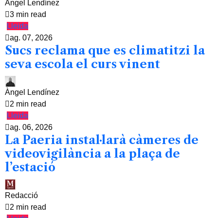
Àngel Lendínez
3 min read
Lleida
ag. 07, 2026
Sucs reclama que es climatitzi la
seva escola el curs vinent
Àngel Lendínez
2 min read
Lleida
ag. 06, 2026
La Paeria instal·larà càmeres de
videovigilància a la plaça de
l’estació
Redacció
2 min read