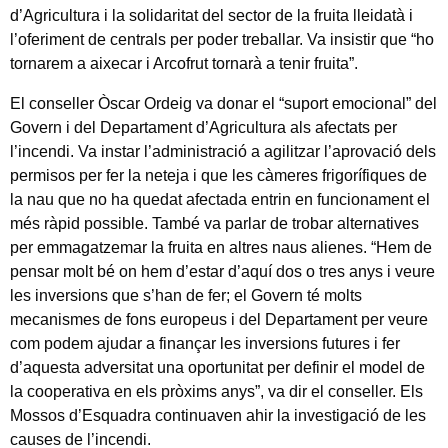
d’Agricultura i la solidaritat del sector de la fruita lleidatà i
l’oferiment de centrals per poder treballar. Va insistir que “ho
tornarem a aixecar i Arcofrut tornarà a tenir fruita”.
El conseller Òscar Ordeig va donar el “suport emocional” del
Govern i del Departament d’Agricultura als afectats per
l’incendi. Va instar l’administració a agilitzar l’aprovació dels
permisos per fer la neteja i que les càmeres frigorífiques de
la nau que no ha quedat afectada entrin en funcionament el
més ràpid possible. També va parlar de trobar alternatives
per emmagatzemar la fruita en altres naus alienes. “Hem de
pensar molt bé on hem d’estar d’aquí dos o tres anys i veure
les inversions que s’han de fer; el Govern té molts
mecanismes de fons europeus i del Departament per veure
com podem ajudar a finançar les inversions futures i fer
d’aquesta adversitat una oportunitat per definir el model de
la cooperativa en els pròxims anys”, va dir el conseller. Els
Mossos d’Esquadra continuaven ahir la investigació de les
causes de l’incendi.