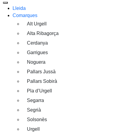
Lleida
Comarques
Alt Urgell
Alta Ribagorça
Cerdanya
Garrigues
Noguera
Pallars Jussà
Pallars Sobirà
Pla d’Urgell
Segarra
Segrià
Solsonès
Urgell