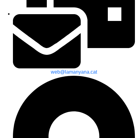
web@lamanyana.cat