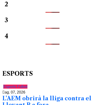
2
3
4
ESPORTS
Esports
Futbol
ag. 07, 2026
L’AEM obrirà la lliga contra el
Llevant B a fora