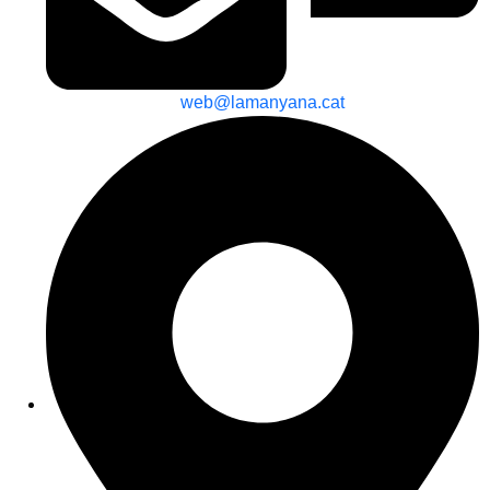
web@lamanyana.cat