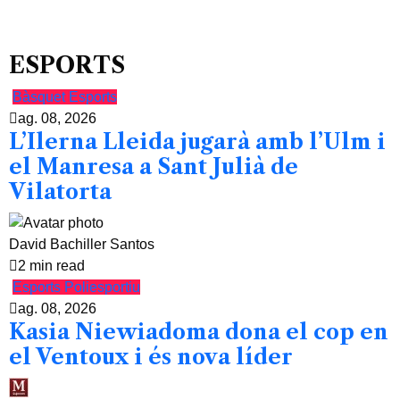
ESPORTS
Bàsquet
Esports
ag. 08, 2026
L’Ilerna Lleida jugarà amb l’Ulm i
el Manresa a Sant Julià de
Vilatorta
David Bachiller Santos
2 min read
Esports
Poliesportiu
ag. 08, 2026
Kasia Niewiadoma dona el cop en
el Ventoux i és nova líder