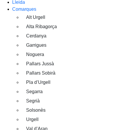
Lleida
Comarques
Alt Urgell
Alta Ribagorça
Cerdanya
Garrigues
Noguera
Pallars Jussà
Pallars Sobirà
Pla d’Urgell
Segarra
Segrià
Solsonès
Urgell
Val d’Aran