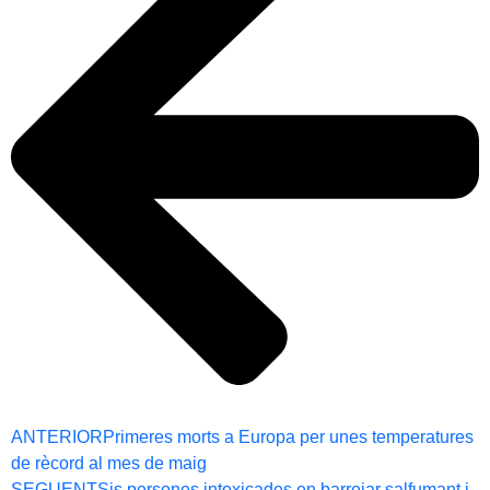
ANTERIOR
Primeres morts a Europa per unes temperatures
de rècord al mes de maig
SEGUENT
Sis persones intoxicades en barrejar salfumant i