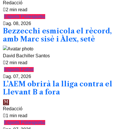
Redacció
2 min read
Esports
Poliesportiu
ag. 08, 2026
Bezzecchi esmicola el rècord,
amb Marc sisè i Àlex, setè
David Bachiller Santos
2 min read
Esports
Futbol
ag. 07, 2026
L’AEM obrirà la lliga contra el
Llevant B a fora
Redacció
1 min read
Esports
Poliesportiu