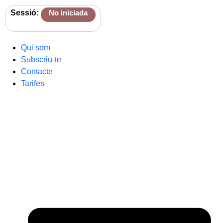
Sessió:
No iniciada
Qui som
Subscriu-te
Contacte
Tarifes