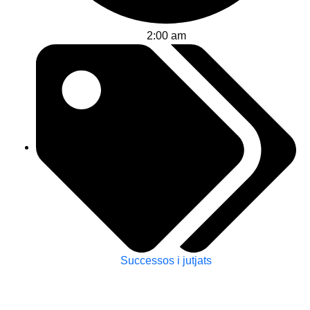
2:00 am
Successos i jutjats