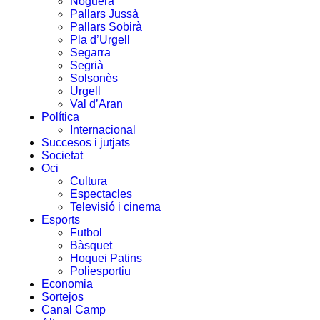
Noguera
Pallars Jussà
Pallars Sobirà
Pla d’Urgell
Segarra
Segrià
Solsonès
Urgell
Val d’Aran
Política
Internacional
Succesos i jutjats
Societat
Oci
Cultura
Espectacles
Televisió i cinema
Esports
Futbol
Bàsquet
Hoquei Patins
Poliesportiu
Economia
Sortejos
Canal Camp