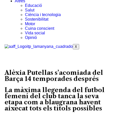
Altres
Educació
Salut
Ciència i tecnologia
Sostenibilitat
Motor
Cuina conscient
Vida social
Opinió
X
Alèxia Putellas s’acomiada del
Barça 14 temporades després
La màxima llegenda del futbol
femení del club tanca la seva
etapa com a blaugrana havent
aixecat tots els títols possibles