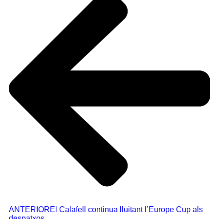
ANTERIOR
El Calafell continua lluitant l’Europe Cup als
despatxos