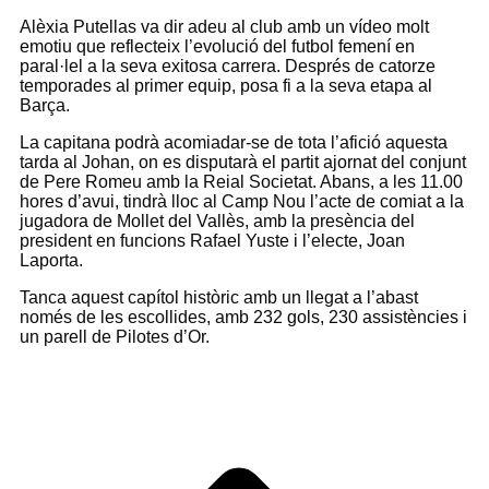
Alèxia Putellas va dir adeu al club amb un vídeo molt
emotiu que reflecteix l’evolució del futbol femení en
paral·lel a la seva exitosa carrera. Després de catorze
temporades al primer equip, posa fi a la seva etapa al
Barça.
La capitana podrà acomiadar-se de tota l’afició aquesta
tarda al Johan, on es disputarà el partit ajornat del conjunt
de Pere Romeu amb la Reial Societat. Abans, a les 11.00
hores d’avui, tindrà lloc al Camp Nou l’acte de comiat a la
jugadora de Mollet del Vallès, amb la presència del
president en funcions Rafael Yuste i l’electe, Joan
Laporta.
Tanca aquest capítol històric amb un llegat a l’abast
només de les escollides, amb 232 gols, 230 assistències i
un parell de Pilotes d’Or.