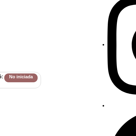
ó:
No iniciada