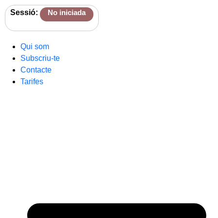
Sessió:
No iniciada
Qui som
Subscriu-te
Contacte
Tarifes