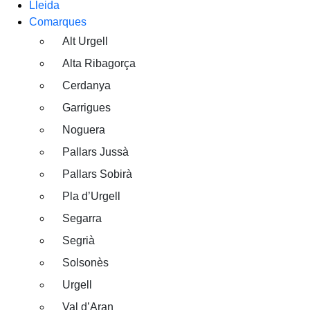
Lleida
Comarques
Alt Urgell
Alta Ribagorça
Cerdanya
Garrigues
Noguera
Pallars Jussà
Pallars Sobirà
Pla d’Urgell
Segarra
Segrià
Solsonès
Urgell
Val d’Aran