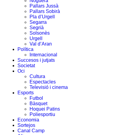
Noguera
Pallars Jussà
Pallars Sobirà
Pla d’Urgell
Segarra
Segrià
Solsonès
Urgell
Val d’Aran
Política
Internacional
Succesos i jutjats
Societat
Oci
Cultura
Espectacles
Televisió i cinema
Esports
Futbol
Bàsquet
Hoquei Patins
Poliesportiu
Economia
Sortejos
Canal Camp