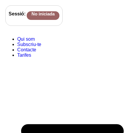
Sessió:
No iniciada
Qui som
Subscriu-te
Contacte
Tarifes