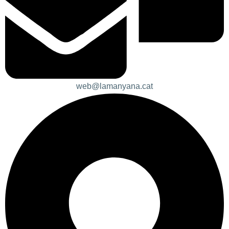
web@lamanyana.cat