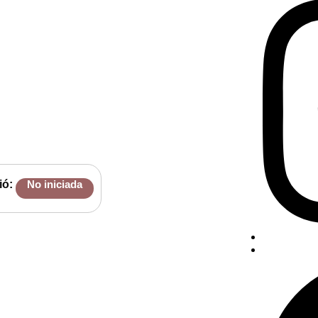
ió:
No iniciada