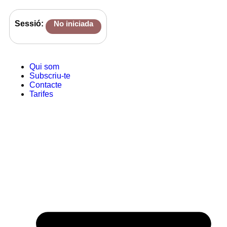
Sessió:
No iniciada
Qui som
Subscriu-te
Contacte
Tarifes