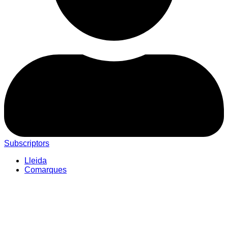
Subscriptors
Lleida
Comarques