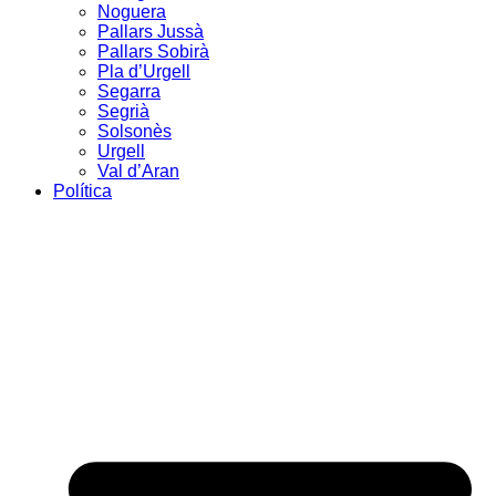
Noguera
Pallars Jussà
Pallars Sobirà
Pla d’Urgell
Segarra
Segrià
Solsonès
Urgell
Val d’Aran
Política