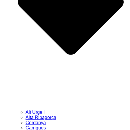
Alt Urgell
Alta Ribagorça
Cerdanya
Garrigues