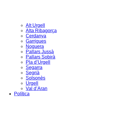
Alt Urgell
Alta Ribagorça
Cerdanya
Garrigues
Noguera
Pallars Jussà
Pallars Sobirà
Pla d’Urgell
Segarra
Segrià
Solsonès
Urgell
Val d’Aran
Política