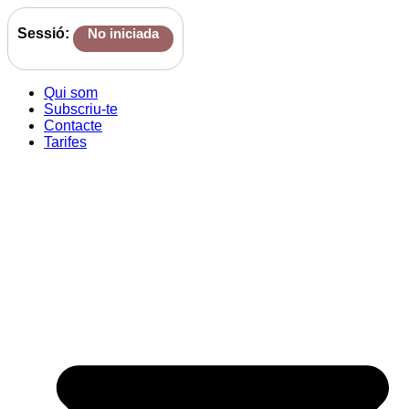
Sessió:
No iniciada
Qui som
Subscriu-te
Contacte
Tarifes