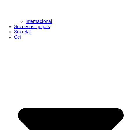
Internacional
Succesos i jutjats
Societat
Oci