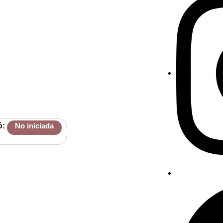
ó:
No iniciada