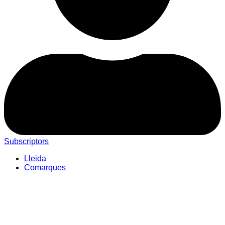
Subscriptors
Lleida
Comarques