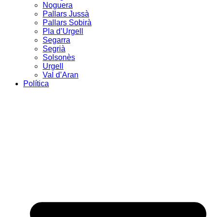
Noguera
Pallars Jussà
Pallars Sobirà
Pla d’Urgell
Segarra
Segrià
Solsonès
Urgell
Val d’Aran
Política