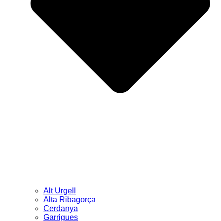
Alt Urgell
Alta Ribagorça
Cerdanya
Garrigues