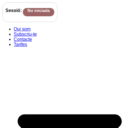
Sessió:
No iniciada
Qui som
Subscriu-te
Contacte
Tarifes