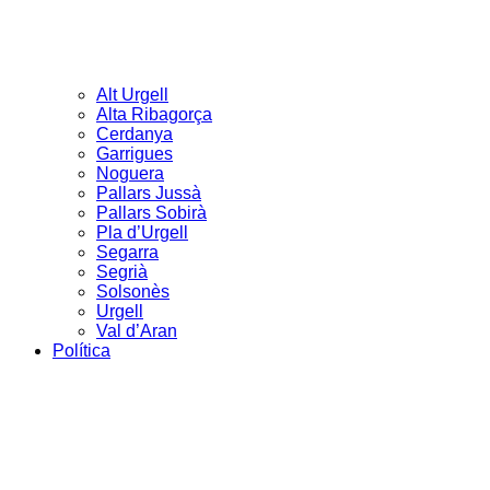
Alt Urgell
Alta Ribagorça
Cerdanya
Garrigues
Noguera
Pallars Jussà
Pallars Sobirà
Pla d’Urgell
Segarra
Segrià
Solsonès
Urgell
Val d’Aran
Política