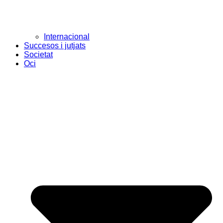
Internacional
Succesos i jutjats
Societat
Oci